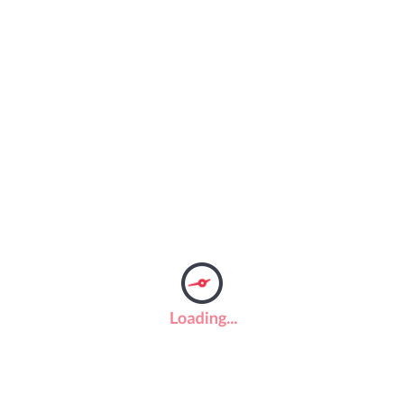
Pré Venda : A Aurora da LótusB ~ Babi A. Sette ~Editora
Verus
O círculo das sete pedras: Uma coletânea de histórias de
Outlander Diana Gabaldon~ @editoraarqueiro