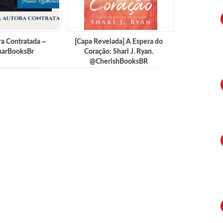
a Contratada ~
[Capa Revelada] A Espera do
arBooksBr
Coração: Shari J. Ryan.
@CherishBooksBR