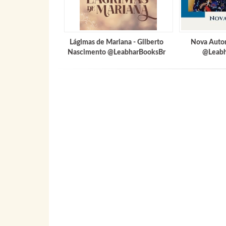
Lágimas de Mariana - Gilberto
Nova Autor
Nascimento @LeabharBooksBr
@Leabh