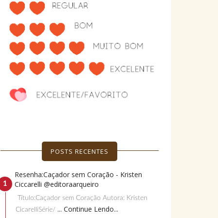
POSTS RECENTES
Resenha:Caçador sem Coração - Kristen
Ciccarelli @editoraarqueiro
Título:Caçador sem Coração Autora: Kristen
... Continue Lendo...
CicarelliSérie/