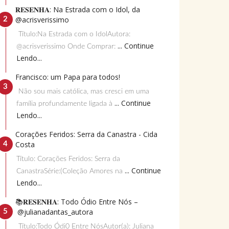
𝐑𝐄𝐒𝐄𝐍𝐇𝐀: Na Estrada com o Idol, da
@acrisverissimo
Título:Na Estrada com o IdolAutora:
... Continue
@acrisverissimo Onde Comprar:
Lendo...
Francisco: um Papa para todos!
Não sou mais católica, mas cresci em uma
... Continue
família profundamente ligada à
Lendo...
Corações Feridos: Serra da Canastra - Cida
Costa
Título: Corações Feridos: Serra da
... Continue
CanastraSérie:(Coleção Amores na
Lendo...
📚𝐑𝐄𝐒𝐄𝐍𝐇𝐀: Todo Ódio Entre Nós –
@julianadantas_autora
Título:Todo Ódi0 Entre NósAutor(a): Juliana