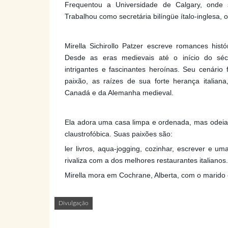
Frequentou a Universidade de Calgary, onde 
Trabalhou como secretária bilíngüe ítalo-inglesa, 
Mirella Sichirollo Patzer escreve romances hist
Desde as eras medievais até o início do sé
intrigantes e fascinantes heroínas. Seu cenário f
paixão, as raízes de sua forte herança italia
Canadá e da Alemanha medieval.
Ela adora uma casa limpa e ordenada, mas odeia 
claustrofóbica. Suas paixões são:
ler livros, aqua-jogging, cozinhar, escrever e u
rivaliza com a dos melhores restaurantes italianos.
Mirella mora em Cochrane, Alberta, com o marido e
Divulgação