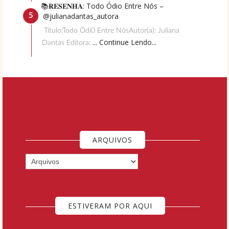
📚𝐑𝐄𝐒𝐄𝐍𝐇𝐀: Todo Ódio Entre Nós –
@julianadantas_autora
Título:Todo Ódi0 Entre NósAutor(a): Juliana
... Continue Lendo...
Dantas Editora:
ARQUIVOS
ESTIVERAM POR AQUI