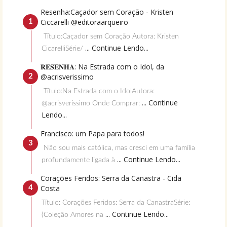
Resenha:Caçador sem Coração - Kristen
Ciccarelli @editoraarqueiro
Título:Caçador sem Coração Autora: Kristen
... Continue Lendo...
CicarelliSérie/
𝐑𝐄𝐒𝐄𝐍𝐇𝐀: Na Estrada com o Idol, da
@acrisverissimo
Título:Na Estrada com o IdolAutora:
... Continue
@acrisverissimo Onde Comprar:
Lendo...
Francisco: um Papa para todos!
Não sou mais católica, mas cresci em uma família
... Continue Lendo...
profundamente ligada à
Corações Feridos: Serra da Canastra - Cida
Costa
Título: Corações Feridos: Serra da CanastraSérie:
... Continue Lendo...
(Coleção Amores na